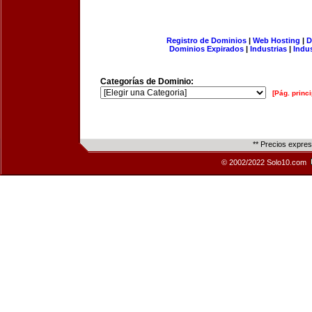
Registro de Dominios
|
Web Hosting
|
D
Dominios Expirados
|
Industrias
|
Indu
Categorías de Dominio:
[Pág. princi
** Precios expre
© 2002/2022 Solo10.com