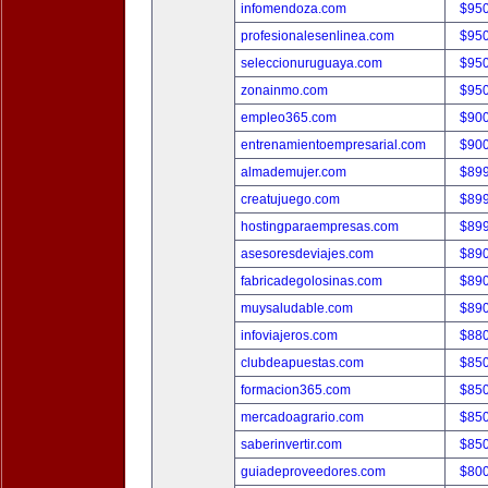
infomendoza.com
$95
profesionalesenlinea.com
$95
seleccionuruguaya.com
$95
zonainmo.com
$95
empleo365.com
$90
entrenamientoempresarial.com
$90
almademujer.com
$89
creatujuego.com
$89
hostingparaempresas.com
$89
asesoresdeviajes.com
$89
fabricadegolosinas.com
$89
muysaludable.com
$89
infoviajeros.com
$88
clubdeapuestas.com
$85
formacion365.com
$85
mercadoagrario.com
$85
saberinvertir.com
$85
guiadeproveedores.com
$80