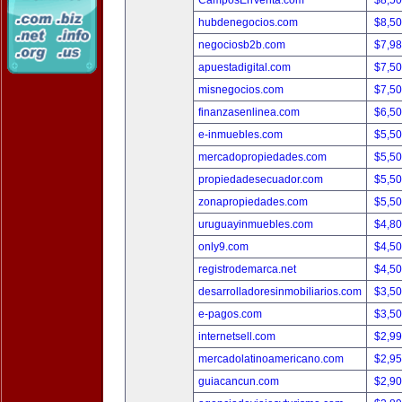
CamposEnVenta.com
$8,5
hubdenegocios.com
$8,5
negociosb2b.com
$7,9
apuestadigital.com
$7,5
misnegocios.com
$7,5
finanzasenlinea.com
$6,5
e-inmuebles.com
$5,5
mercadopropiedades.com
$5,5
propiedadesecuador.com
$5,5
zonapropiedades.com
$5,5
uruguayinmuebles.com
$4,8
only9.com
$4,5
registrodemarca.net
$4,5
desarrolladoresinmobiliarios.com
$3,5
e-pagos.com
$3,5
internetsell.com
$2,9
mercadolatinoamericano.com
$2,9
guiacancun.com
$2,9