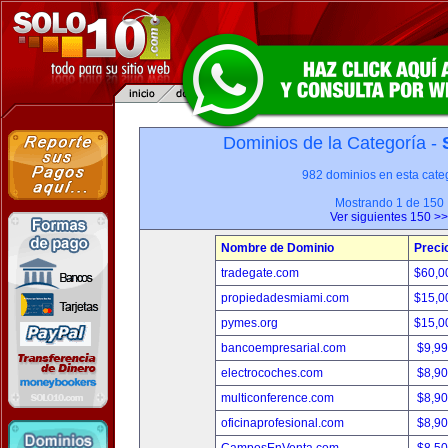
Dominios de la Categoría -
982 dominios en esta categ
Mostrando 1 de 150
Ver siguientes 150 >>
Nombre de Dominio
Preci
tradegate.com
$60,0
propiedadesmiami.com
$15,0
pymes.org
$15,0
bancoempresarial.com
$9,9
electrocoches.com
$8,9
multiconference.com
$8,9
oficinaprofesional.com
$8,9