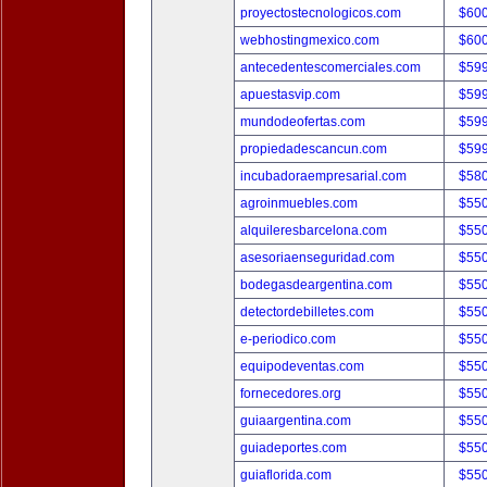
proyectostecnologicos.com
$60
webhostingmexico.com
$60
antecedentescomerciales.com
$59
apuestasvip.com
$59
mundodeofertas.com
$59
propiedadescancun.com
$59
incubadoraempresarial.com
$58
agroinmuebles.com
$55
alquileresbarcelona.com
$55
asesoriaenseguridad.com
$55
bodegasdeargentina.com
$55
detectordebilletes.com
$55
e-periodico.com
$55
equipodeventas.com
$55
fornecedores.org
$55
guiaargentina.com
$55
guiadeportes.com
$55
guiaflorida.com
$55