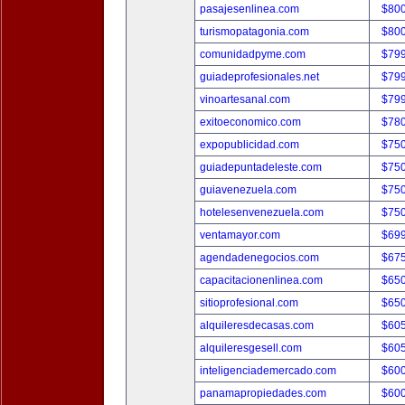
pasajesenlinea.com
$80
turismopatagonia.com
$80
comunidadpyme.com
$79
guiadeprofesionales.net
$79
vinoartesanal.com
$79
exitoeconomico.com
$78
expopublicidad.com
$75
guiadepuntadeleste.com
$75
guiavenezuela.com
$75
hotelesenvenezuela.com
$75
ventamayor.com
$69
agendadenegocios.com
$67
capacitacionenlinea.com
$65
sitioprofesional.com
$65
alquileresdecasas.com
$60
alquileresgesell.com
$60
inteligenciademercado.com
$60
panamapropiedades.com
$60