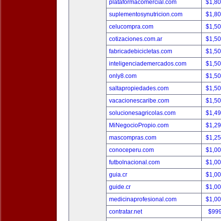
plataformacomercial.com
$1,8
suplementosynutricion.com
$1,8
celucompra.com
$1,5
cotizaciones.com.ar
$1,5
fabricadebicicletas.com
$1,5
inteligenciademercados.com
$1,5
only8.com
$1,5
saltapropiedades.com
$1,5
vacacionescaribe.com
$1,5
solucionesagricolas.com
$1,4
MiNegocioPropio.com
$1,2
mascompras.com
$1,2
conoceperu.com
$1,0
futbolnacional.com
$1,0
guia.cr
$1,0
guide.cr
$1,0
medicinaprofesional.com
$1,0
contratar.net
$99