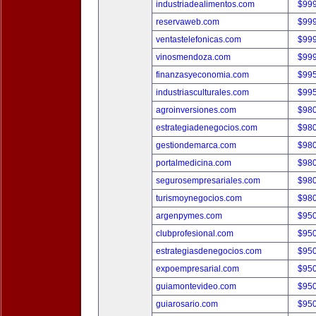
industriadealimentos.com
$99
reservaweb.com
$99
ventastelefonicas.com
$99
vinosmendoza.com
$99
finanzasyeconomia.com
$99
industriasculturales.com
$99
agroinversiones.com
$98
estrategiadenegocios.com
$98
gestiondemarca.com
$98
portalmedicina.com
$98
segurosempresariales.com
$98
turismoynegocios.com
$98
argenpymes.com
$95
clubprofesional.com
$95
estrategiasdenegocios.com
$95
expoempresarial.com
$95
guiamontevideo.com
$95
guiarosario.com
$95