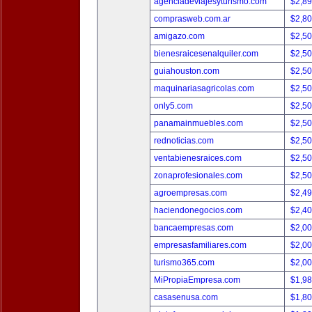
agenciadeviajesyturismo.com
$2,8
comprasweb.com.ar
$2,8
amigazo.com
$2,5
bienesraicesenalquiler.com
$2,5
guiahouston.com
$2,5
maquinariasagricolas.com
$2,5
only5.com
$2,5
panamainmuebles.com
$2,5
rednoticias.com
$2,5
ventabienesraices.com
$2,5
zonaprofesionales.com
$2,5
agroempresas.com
$2,4
haciendonegocios.com
$2,4
bancaempresas.com
$2,0
empresasfamiliares.com
$2,0
turismo365.com
$2,0
MiPropiaEmpresa.com
$1,9
casasenusa.com
$1,8