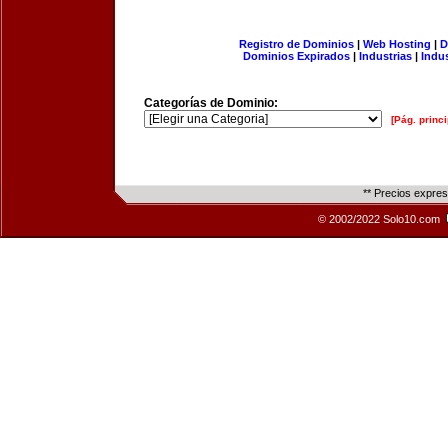
Registro de Dominios
|
Web Hosting
|
D
Dominios Expirados
|
Industrias
|
Indu
Categorías de Dominio:
[Pág. princi
** Precios expre
© 2002/2022 Solo10.com