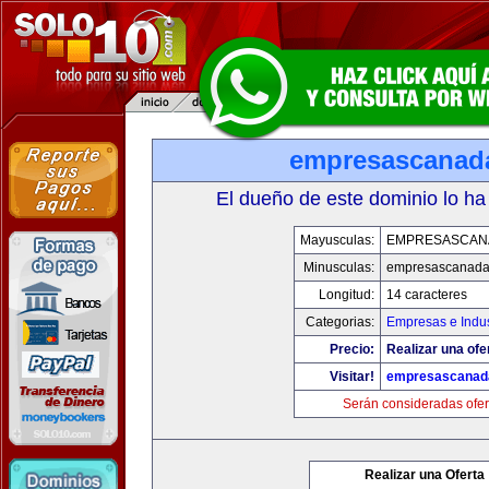
empresascanad
El dueño de este dominio lo ha
Mayusculas:
EMPRESASCAN
Minusculas:
empresascanad
Longitud:
14 caracteres
Categorias:
Empresas e Indus
Precio:
Realizar una ofe
Visitar!
empresascanad
Serán consideradas ofer
Realizar una Oferta