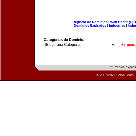
Registro de Dominios
|
Web Hosting
|
D
Dominios Expirados
|
Industrias
|
Indu
Categorías de Dominio:
[Pág. princi
** Precios expre
© 2002/2022 Solo10.com