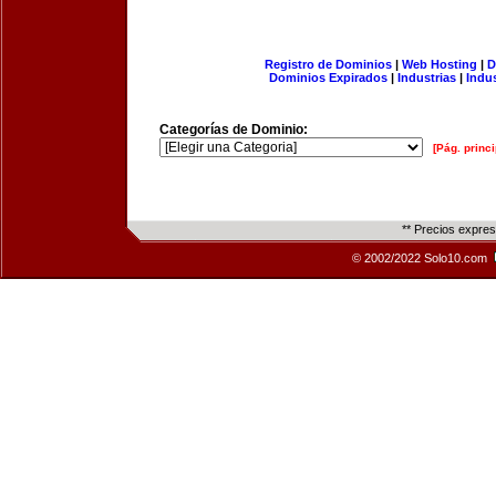
Registro de Dominios
|
Web Hosting
|
D
Dominios Expirados
|
Industrias
|
Indu
Categorías de Dominio:
[Pág. princi
** Precios expre
© 2002/2022 Solo10.com