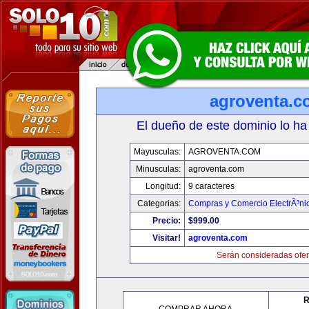
agroventa.c
El dueño de este dominio lo ha
Mayusculas:
AGROVENTA.COM
Minusculas:
agroventa.com
Longitud:
9 caracteres
Categorias:
Compras y Comercio ElectrÃ³ni
Precio:
$999.00
Visitar!
agroventa.com
Serán consideradas ofer
R