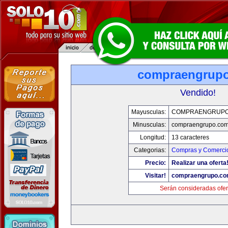
compraengrup
Vendido!
Mayusculas:
COMPRAENGRUPO
Minusculas:
compraengrupo.co
Longitud:
13 caracteres
Categorias:
Compras y Comercio
Precio:
Realizar una oferta
Visitar!
compraengrupo.c
Serán consideradas ofer