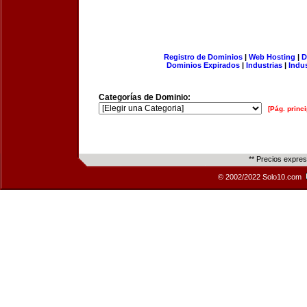
Registro de Dominios
|
Web Hosting
|
D
Dominios Expirados
|
Industrias
|
Indu
Categorías de Dominio:
[Pág. princi
** Precios expre
© 2002/2022 Solo10.com