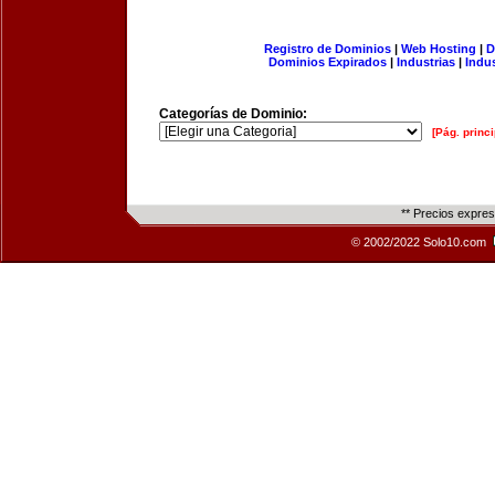
Registro de Dominios
|
Web Hosting
|
D
Dominios Expirados
|
Industrias
|
Indu
Categorías de Dominio:
[Pág. princi
** Precios expre
© 2002/2022 Solo10.com