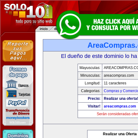
AreaCompras
El dueño de este dominio lo ha
Mayusculas:
AREACOMPRAS.C
Minusculas:
areacompras.com
Longitud:
11 caracteres
Categorias:
Compras y Comercio
Precio:
Realizar una oferta
Visitar!
areacompras.com
Serán consideradas ofer
Realizar una Oferta