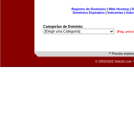
Registro de Dominios
|
Web Hosting
|
D
Dominios Expirados
|
Industrias
|
Indu
Categorías de Dominio:
[Pág. princi
** Precios expre
© 2002/2022 Solo10.com