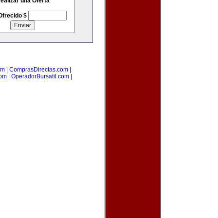
ealizar una Oferta
Ofrecido $
om
|
ComprasDirectas.com
|
com
|
OperadorBursatil.com
|