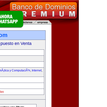
com
 puesto en Venta
rmÃ¡tica y ComputaciÃ³n
,
Internet
,
tas