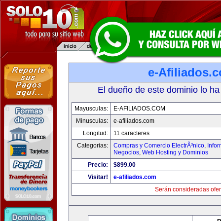
e-Afiliados.
El dueño de este dominio lo ha
Mayusculas:
E-AFILIADOS.COM
Minusculas:
e-afiliados.com
Longitud:
11 caracteres
Categorias:
Compras y Comercio ElectrÃ³nico
,
Info
Negocios
,
Web Hosting y Dominios
Precio:
$899.00
Visitar!
e-afiliados.com
Serán consideradas ofer