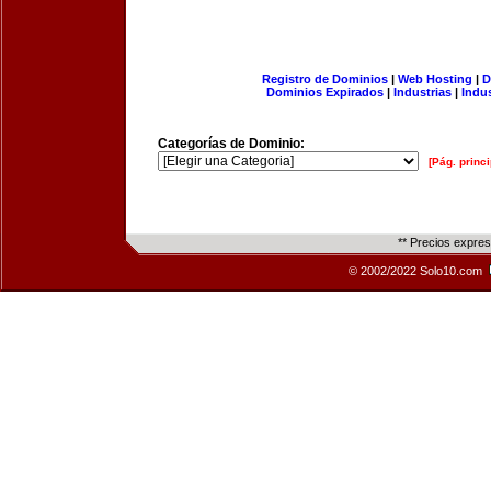
Registro de Dominios
|
Web Hosting
|
D
Dominios Expirados
|
Industrias
|
Indu
Categorías de Dominio:
[Pág. princi
** Precios expre
© 2002/2022 Solo10.com