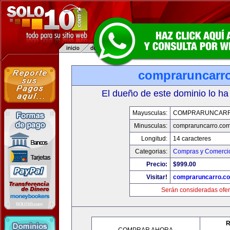
compraruncarr
El dueño de este dominio lo ha
Mayusculas:
COMPRARUNCAR
Minusculas:
compraruncarro.co
Longitud:
14 caracteres
Categorias:
Compras y Comercio
Precio:
$999.00
Visitar!
compraruncarro.c
Serán consideradas ofer
R