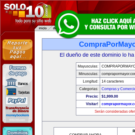
CompraPorMayo
El dueño de este dominio lo ha
Mayusculas:
COMPRAPORMAYO
Minusculas:
comprapormayor.co
Longitud:
14 caracteres
Categorias:
Compras y Comercio
Precio:
$1,999.00
Visitar!
comprapormayor.
Serán consideradas ofer
R