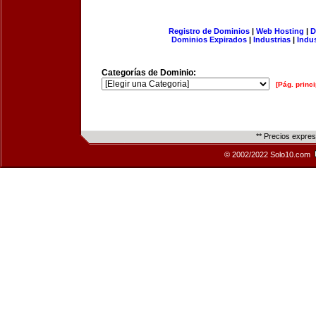
Registro de Dominios
|
Web Hosting
|
D
Dominios Expirados
|
Industrias
|
Indu
Categorías de Dominio:
[Pág. princi
** Precios expre
© 2002/2022 Solo10.com