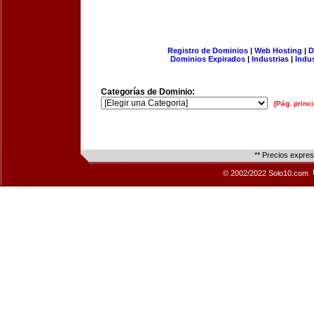
Registro de Dominios
|
Web Hosting
|
D
Dominios Expirados
|
Industrias
|
Indu
Categorías de Dominio:
[Pág. princi
** Precios expre
© 2002/2022 Solo10.com