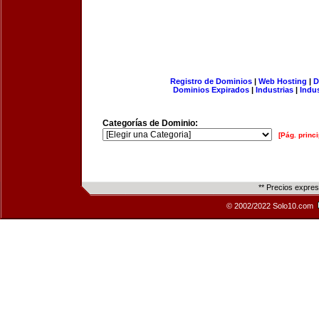
Registro de Dominios
|
Web Hosting
|
D
Dominios Expirados
|
Industrias
|
Indu
Categorías de Dominio:
[Pág. princi
** Precios expre
© 2002/2022 Solo10.com