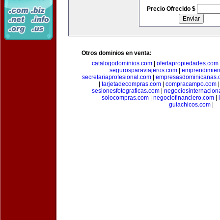
Precio Ofrecido $
Otros dominios en venta:
catalogodominios.com
|
ofertapropiedades.com
segurosparaviajeros.com
|
emprendimient
secretariaprofesional.com
|
empresasdominicanas.
|
tarjetadecompras.com
|
compracampo.com
sesionesfotograficas.com
|
negociosinternacion
solocompras.com
|
negociofinanciero.com
|
guiachicos.com
|