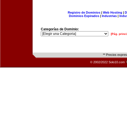
Registro de Dominios
|
Web Hosting
|
D
Dominios Expirados
|
Industrias
|
Indu
Categorías de Dominio:
[Pág. princi
** Precios expre
© 2002/2022 Solo10.com