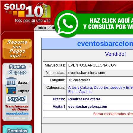
eventosbarcelo
Vendido!
Mayusculas:
EVENTOSBARCELONA.COM
Minusculas:
eventosbarcelona.com
Longitud:
16 caracteres
Categorias:
Artes y Cultura
,
Deportes
,
Juegos y Entr
EspectÃ¡culos
Precio:
Realizar una oferta!
Visitar!
eventosbarcelona.com
Serán consideradas ofer