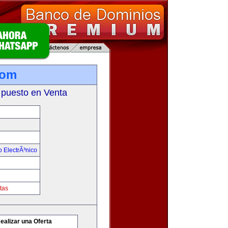
com
 puesto en Venta
 ElectrÃ³nico
tas
ealizar una Oferta