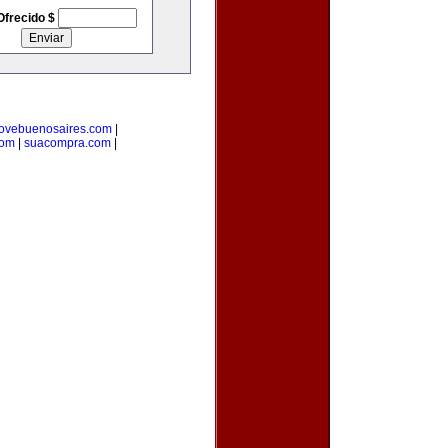
Ofrecido $
lovebuenosaires.com
|
com
|
suacompra.com
|