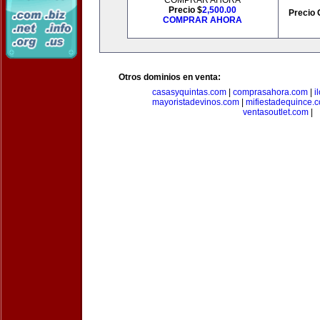
COMPRAR AHORA
Precio $
2,500.00
Precio 
COMPRAR AHORA
Otros dominios en venta:
casasyquintas.com
|
comprasahora.com
|
i
mayoristadevinos.com
|
mifiestadequince.
ventasoutlet.com
|