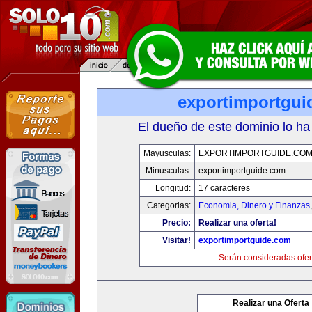
exportimportgui
El dueño de este dominio lo ha
Mayusculas:
EXPORTIMPORTGUIDE.CO
Minusculas:
exportimportguide.com
Longitud:
17 caracteres
Categorias:
Economia, Dinero y Finanzas
Precio:
Realizar una oferta!
Visitar!
exportimportguide.com
Serán consideradas ofer
Realizar una Oferta