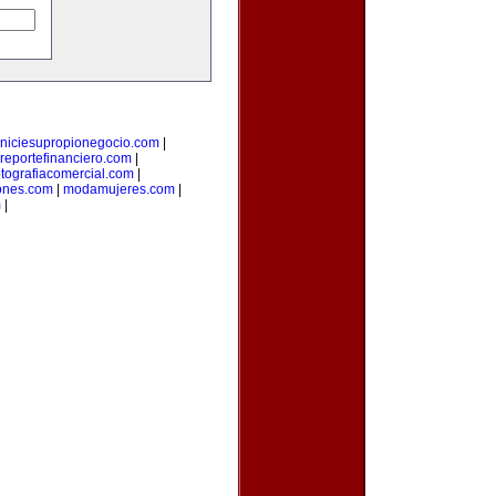
iniciesupropionegocio.com
|
reportefinanciero.com
|
otografiacomercial.com
|
ones.com
|
modamujeres.com
|
m
|