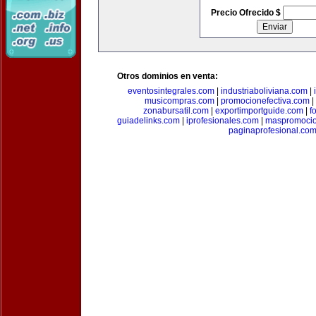
Precio Ofrecido $
Otros dominios en venta:
eventosintegrales.com
|
industriaboliviana.com
|
musicompras.com
|
promocionefectiva.com
|
zonabursatil.com
|
exportimportguide.com
|
f
guiadelinks.com
|
iprofesionales.com
|
maspromoci
paginaprofesional.co