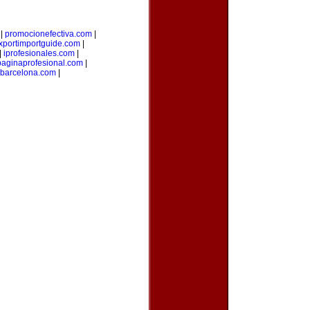
|
promocionefectiva.com
|
xportimportguide.com
|
|
iprofesionales.com
|
paginaprofesional.com
|
dbarcelona.com
|