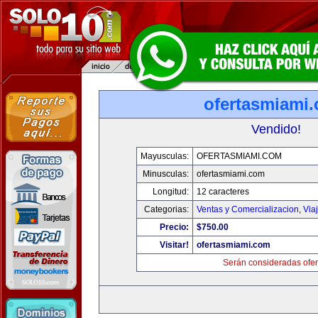
ofertasmiami
Vendido!
Mayusculas:
OFERTASMIAMI.COM
Minusculas:
ofertasmiami.com
Longitud:
12 caracteres
Categorias:
Ventas y Comercializacion
,
Via
Precio:
$750.00
Visitar!
ofertasmiami.com
Serán consideradas ofer