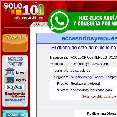
accesoriosyrepue
El dueño de este dominio lo ha
Mayusculas:
ACCESORIOSYREPUESTOS.C
Minusculas:
accesoriosyrepuestos.com
Longitud:
20 caracteres
Categorias:
AutomÃ³viles y Coches
,
Compras
Precio:
Realizar una oferta!
Visitar!
accesoriosyrepuestos.com
Serán consideradas ofer
Realizar una Oferta