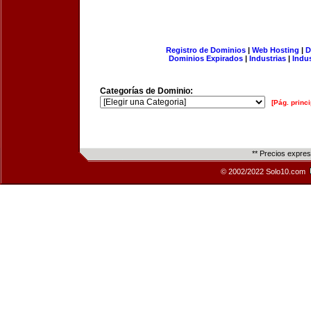
Registro de Dominios
|
Web Hosting
|
D
Dominios Expirados
|
Industrias
|
Indu
Categorías de Dominio:
[Pág. princi
** Precios expre
© 2002/2022 Solo10.com