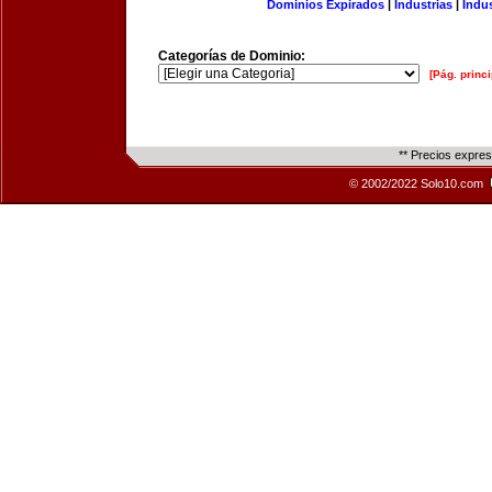
Dominios Expirados
|
Industrias
|
Indu
Categorías de Dominio:
[Pág. princi
** Precios expre
© 2002/2022 Solo10.com