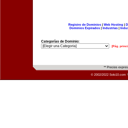
Registro de Dominios
|
Web Hosting
|
D
Dominios Expirados
|
Industrias
|
Indu
Categorías de Dominio:
[Pág. princi
** Precios expre
© 2002/2022 Solo10.com