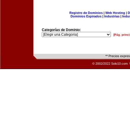
Registro de Dominios
|
Web Hosting
|
D
Dominios Expirados
|
Industrias
|
Indu
Categorías de Dominio:
[Pág. princi
** Precios expre
© 2002/2022 Solo10.com