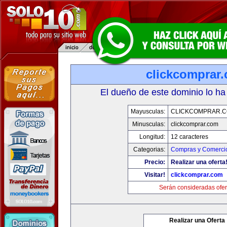
clickcomprar
El dueño de este dominio lo ha
Mayusculas:
CLICKCOMPRAR.
Minusculas:
clickcomprar.com
Longitud:
12 caracteres
Categorias:
Compras y Comercio
Precio:
Realizar una oferta
Visitar!
clickcomprar.com
Serán consideradas ofer
Realizar una Oferta