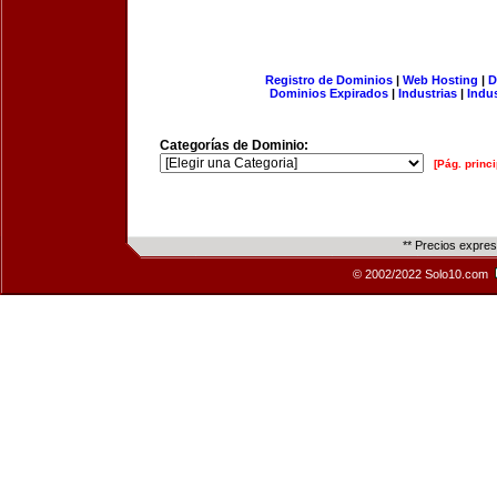
Registro de Dominios
|
Web Hosting
|
D
Dominios Expirados
|
Industrias
|
Indu
Categorías de Dominio:
[Pág. princi
** Precios expre
© 2002/2022 Solo10.com