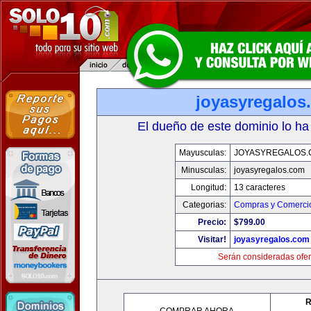
joyasyregalos
El dueño de este dominio lo ha
Mayusculas:
JOYASYREGALOS.
Minusculas:
joyasyregalos.com
Longitud:
13 caracteres
Categorias:
Compras y Comercio
Precio:
$799.00
Visitar!
joyasyregalos.com
Serán consideradas ofer
R