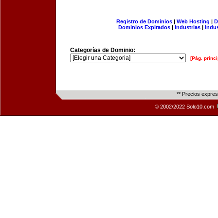
Registro de Dominios
|
Web Hosting
|
D
Dominios Expirados
|
Industrias
|
Indu
Categorías de Dominio:
[Pág. princi
** Precios expre
© 2002/2022 Solo10.com