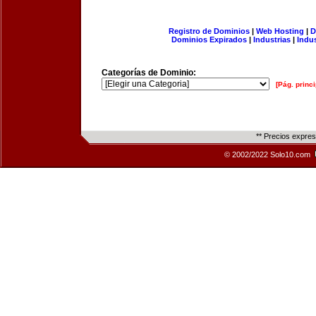
Registro de Dominios
|
Web Hosting
|
D
Dominios Expirados
|
Industrias
|
Indu
Categorías de Dominio:
[Pág. princi
** Precios expre
© 2002/2022 Solo10.com