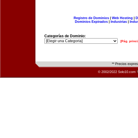
Registro de Dominios
|
Web Hosting
|
D
Dominios Expirados
|
Industrias
|
Indu
Categorías de Dominio:
[Pág. princi
** Precios expre
© 2002/2022 Solo10.com