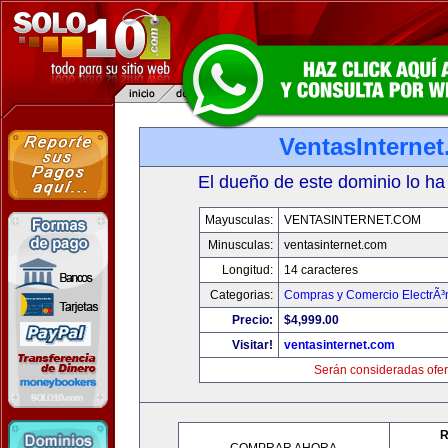
VentasInterne
El dueño de este dominio lo ha
Mayusculas:
VENTASINTERNET.COM
Minusculas:
ventasinternet.com
Longitud:
14 caracteres
Categorias:
Compras y Comercio ElectrÃ³
Precio:
$4,999.00
Visitar!
ventasinternet.com
Serán consideradas ofer
R