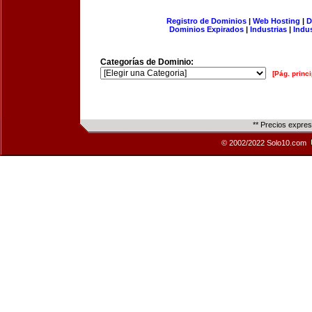
Registro de Dominios
|
Web Hosting
|
D
Dominios Expirados
|
Industrias
|
Indu
Categorías de Dominio:
[Pág. princi
** Precios expre
© 2002/2022 Solo10.com