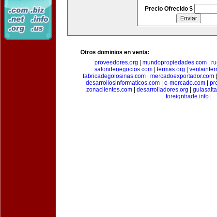
Precio Ofrecido $
Otros dominios en venta:
proveedores.org
|
mundopropiedades.com
|
ru
salondenegocios.com
|
termas.org
|
ventainte
fabricadegolosinas.com
|
mercadoexportador.com
desarrollosinformaticos.com
|
e-mercado.com
|
pr
zonaclientes.com
|
desarrolladores.org
|
guiasalt
foreigntrade.info
|