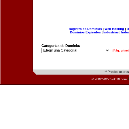
Registro de Dominios
|
Web Hosting
|
D
Dominios Expirados
|
Industrias
|
Indu
Categorías de Dominio:
[Pág. princi
** Precios expre
© 2002/2022 Solo10.com