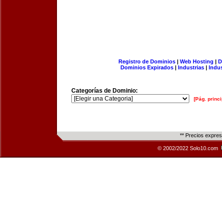
Registro de Dominios
|
Web Hosting
|
D
Dominios Expirados
|
Industrias
|
Indu
Categorías de Dominio:
[Pág. princi
** Precios expre
© 2002/2022 Solo10.com