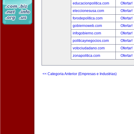
educacionpolitica.com
Ofertar!
eleccionesusa.com
Ofertar!
forodepolitica.com
Ofertar!
gobiernoweb.com
Ofertar!
infogobierno.com
Ofertar!
politicaynegocios.com
Ofertar!
votociudadano.com
Ofertar!
zonapolitica.com
Ofertar!
<< Categoria Anterior (Empresas e Industrias)