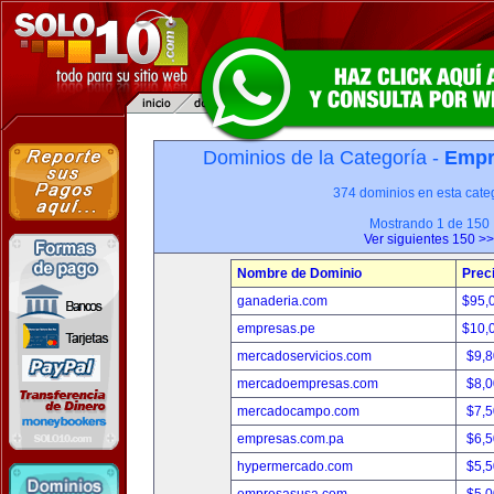
Dominios de la Categoría -
Empr
374 dominios en esta categ
Mostrando 1 de 150
Ver siguientes 150 >>
Nombre de Dominio
Prec
ganaderia.com
$95,
empresas.pe
$10,
mercadoservicios.com
$9,
mercadoempresas.com
$8,
mercadocampo.com
$7,
empresas.com.pa
$6,
hypermercado.com
$5,